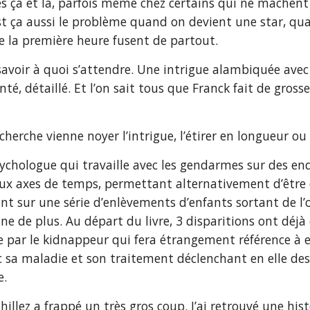
ées çà et là, parfois même chez certains qui ne mâche
est ça aussi le problème quand on devient une star, q
de la première heure fusent de partout.
t savoir à quoi s’attendre. Une intrigue alambiquée av
té, détaillé. Et l’on sait tous que Franck fait de gross
cherche vienne noyer l’intrigue, l’étirer en longueur ou 
ychologue qui travaille avec les gendarmes sur des enq
deux axes de temps, permettant alternativement d’être 
nt sur une série d’enlèvements d’enfants sortant de l
une de plus. Au départ du livre, 3 disparitions ont déjà
 par le kidnappeur qui fera étrangement référence à ell
ec sa maladie et son traitement déclenchant en elle de
e.
hillez a frappé un très gros coup. J’ai retrouvé une his