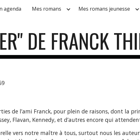
n agenda
Mes romans
Mes romans jeunesse
ip to main content
Skip to navigat
ER" DE FRANCK THI
59
ies de l’ami Franck, pour plein de raisons, dont la pri
sey, Flavan, Kennedy, et d’autres encore qui attende
lle vers notre maître à tous, surtout nous les auteurs 