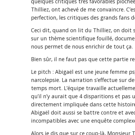
quelques critiques très favorables pioch
Thilliez, ont achevé de me convaincre. C’
perfection, les critiques des grands fans 
Ceci dit, quand on lit du Thilliez, on doi
sur un thème scientifique fouillé, documen
nous permet de nous enrichir de tout ça.
Bien sûr, il ne faut pas que cette partie re
Le pitch : Abigaël est une jeune femme ps
narcolepsie. La narration s’effectue sur 
temps mort. L’équipe travaille actuelleme
qu’il n’y aurait que 4 disparitions et pas 
directement impliquée dans cette histoire
Abigaël doit aussi se battre contre et av
incompatibles avec une enquête complex
Alors je dis que sur ce coup-là, Monsieur T