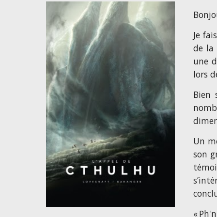
Bonjo
Je fa
de la
une d
lors d
Bien 
nombr
dimen
Un mo
son gr
témoi
s’int
concl
« Ph'