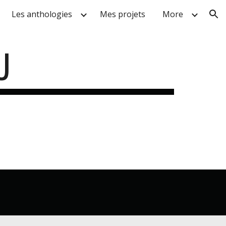
Les anthologies
Mes projets
More
ion
U