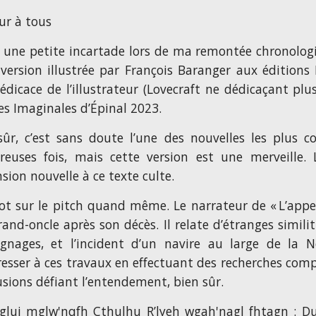
ur à tous
is une petite incartade lors de ma remontée chronologi
 version illustrée par François Baranger aux édition
édicace de l’illustrateur (Lovecraft ne dédicaçant 
es Imaginales d’Épinal 2023.
sûr, c’est sans doute l’une des nouvelles les plus c
euses fois, mais cette version est une merveille.
sion nouvelle à ce texte culte.
t sur le pitch quand même. Le narrateur de « L’appel
and-oncle après son décès. Il relate d’étranges simili
gnages, et l’incident d’un navire au large de la Nou
éresser à ces travaux en effectuant des recherches com
usions défiant l’entendement, bien sûr.
nglui mglw'nqfh Cthulhu R’lyeh wgah'nagl fhtagn : D