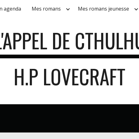
n agenda
Mes romans
Mes romans jeunesse
ip to main content
Skip to navigat
L'APPEL DE CTHULH
H.P LOVECRAFT