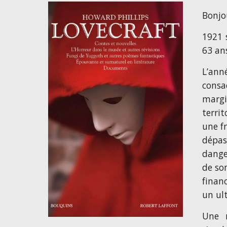
Bonjo
1921 
63 ans
L’ann
consa
margi
territ
une f
dépas
dange
de so
finan
un ul
Une n