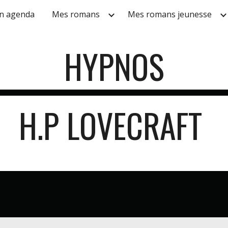
n agenda
Mes romans
Mes romans jeunesse
ip to main content
Skip to navigat
HYPNOS
H.P LOVECRAFT