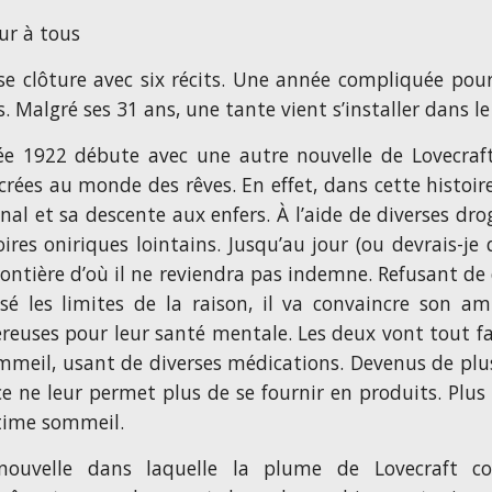
ur à tous
se clôture avec six récits. Une année compliquée pou
. Malgré ses 31 ans, une tante vient s’installer dans le
ée 1922 débute avec une autre nouvelle de Lovecraft
crées au monde des rêves. En effet, dans cette histoire
nal et sa descente aux enfers. À l’aide de diverses dr
oires oniriques lointains. Jusqu’au jour (ou devrais-j
rontière d’où il ne reviendra pas indemne. Refusant de 
sé les limites de la raison, il va convaincre son a
reuses pour leur santé mentale. Les deux vont tout 
mmeil, usant de diverses médications. Devenus de plus 
ce ne leur permet plus de se fournir en produits. Plu
time sommeil.
ouvelle dans laquelle la plume de Lovecraft con