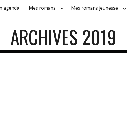
n agenda
Mes romans
Mes romans jeunesse
ip to main content
Skip to navigat
ARCHIVES 20
19